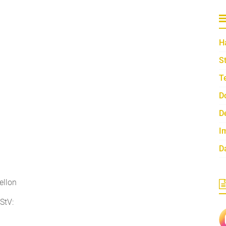
H
S
T
D
D
I
D
ellon
StV: