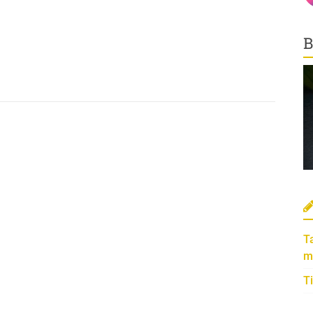
B
T
m
T